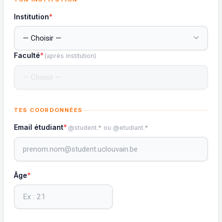
Institution
*
Faculté
*
(après institution)
TES COORDONNÉES
Email étudiant
*
@student.* ou @etudiant.*
Âge
*