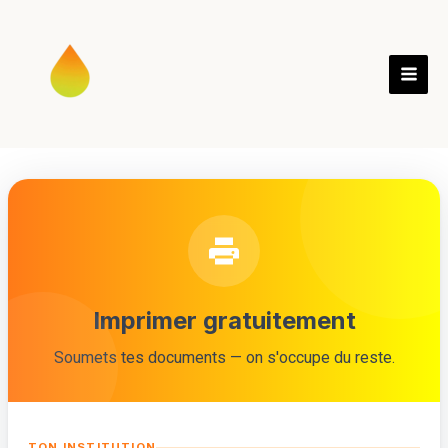
Instagram
LinkedIn
Skip
to
content
Imprimer gratuitement
Soumets tes documents — on s'occupe du reste.
TON INSTITUTION